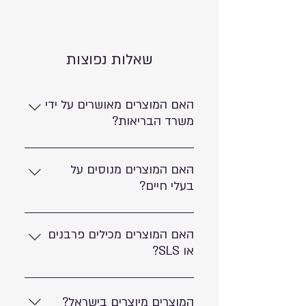
Aqua (Water), Poloxamer 184, PEG-6
Caprylic/Capric Glycerides, Hamamelis
Virginiana (Witch Hazel) Leaf Extract,
שאלות נפוצות
Propylene glycol, Phenoxyethanol, DMDM
hydantoin, Hyaluronic Acid, Disodium EDTA,
Panthenol, Chlorphenesin, Aloe
האם המוצרים מאושרים על ידי
Barbadensis (Aloe Vera) Leaf Juice Powder,
משרד הבריאות?
Maris sal.
כן, כל המוצרים שלנו מאושרים על ידי
משרד הבריאות.
האם המוצרים מנוסים על
בעלי חיים?
לא, המוצרים מפותחים ומיוצרים ללא
אכזריות ולא מנוסים על בעלי חיים.
האם המוצרים מכילים פרבנים
או SLS?
לא, המוצרים שלנו ללא פרבנים וללא SLS.
המוצרים מיוצרים בישראל?