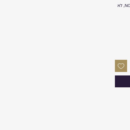
ללא מלחים, ללא פרבנים, NON-GMO, לא