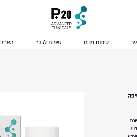
ער
טיפוח פנים
טיפוח לגבר
מארזי
פה P+20 מועשרת
בש.
מצבע