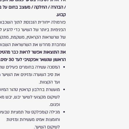
/ הבהרה / החלקה / מעוצב בחום על ב
קבוע.
פורמולה ייחודית הנכנסת לתוך השכבו
הפנימיות ביותר של השיער כדי להגיע ל
של שרשראות הקראטין, משקמת, מתקנ
ומחברת מחדש את השרשראות השבורו
את התוצאות אפשר לראות כבר מהטיפ
הראשון שנשאר אפקטיבי לעד 30 ימים.
המסכה עשירה בחומרים פעילים שח
את סיב השערה ומזינים את השיער 
ועד הקצוות.
מועשרת בחלבון קראטין טהור המיוע
לשיקום מקצועי לשיער יבש, יבש מא
ופגום.
מכילה קומפלקס של תמציות טבעיו
וחומצות אמינו מעשירות ומזינות
לשיקום השיער.