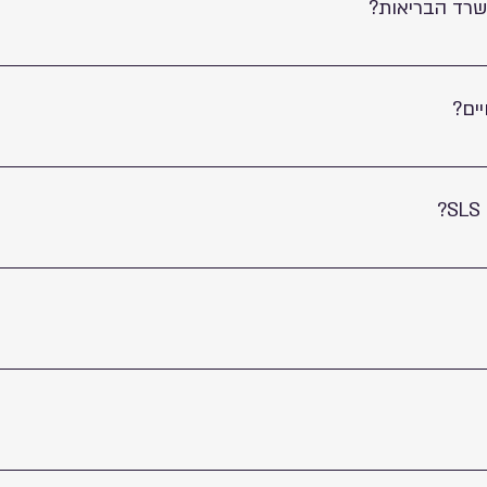
שרד הבריאות?
רד הבריאות.
ים?
ות ולא מנוסים על בעלי חיים.
הייצור שלנו מהתחלתו ועד סופו נעשה בישראל.
, NON- GMO.