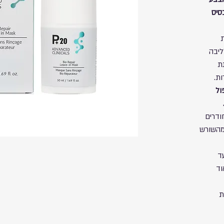
סיס
ת
ליבה
ת
ת.
ול
ודרים
מהשורש
ד
וד
ת