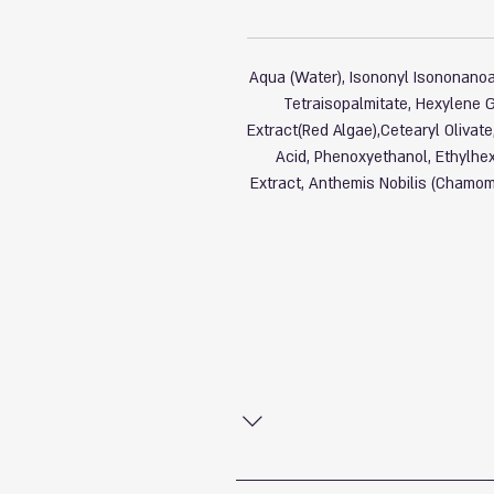
Aqua (Water), Isononyl Isononanoat
Tetraisopalmitate, Hexylene G
Extract(Red Algae),Cetearyl Olivat
Acid, Phenoxyethanol, Ethylhex
Extract, Anthemis Nobilis (Chamomi