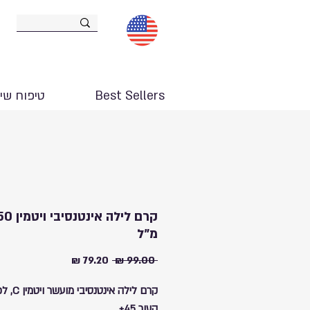
Best Sellers
טיפוח שי
קרם לילה אינטנ
מ"ל
מחיר
מחיר
 ‏99.00 ‏₪ 
רגיל
מבצע
קרם לילה אינטנ
העור 45+.