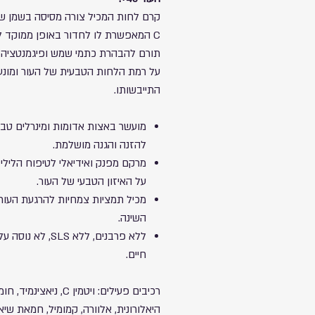
קרם לחות המכיל צורה מסיסה בשמן של 
C המאפשרת לו לחדור באופן ממוקד לעור.
תורם להבהרת כתמי שמש ופיגמנטציה,
על רמת הלחות הטבעית של העור ומונע
התייבשותו.
מועשר באצות אדומות ומינרלים טבע
להזנה והגנה מושלמת.
מרקם מפנק ואידיאלי לטיפוח הלילי
על האיזון הטבעי של העור.
מכיל תמציות צמחיות להרגעת העור 
השינה.
ללא פרבנים, ללא SLS, לא נ
חיים.
רכיבים פעילים: ויטמין C, ניאצינמיד
היאלורונית, אלוורה, קמומיל, חמאת שיאה