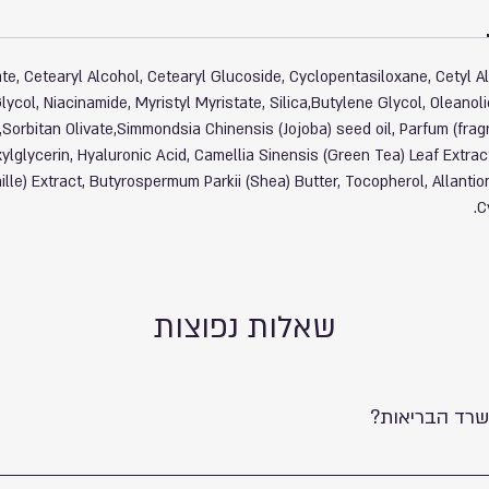
e, Cetearyl Alcohol, Cetearyl Glucoside, Cyclopentasiloxane, Cetyl A
lycol, Niacinamide, Myristyl Myristate, Silica,Butylene Glycol, Oleanol
e,Sorbitan Olivate,Simmondsia Chinensis (Jojoba) seed oil, Parfum (fra
ylglycerin, Hyaluronic Acid, Camellia Sinensis (Green Tea) Leaf Extrac
lle) Extract, Butyrospermum Parkii (Shea) Butter, Tocopherol, Allant
C
שאלות נפוצות
שרד הבריאות?
רד הבריאות.