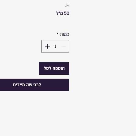
E.
50 מ"ל
כמות
*
הוספה לסל
לרכישה מיידית