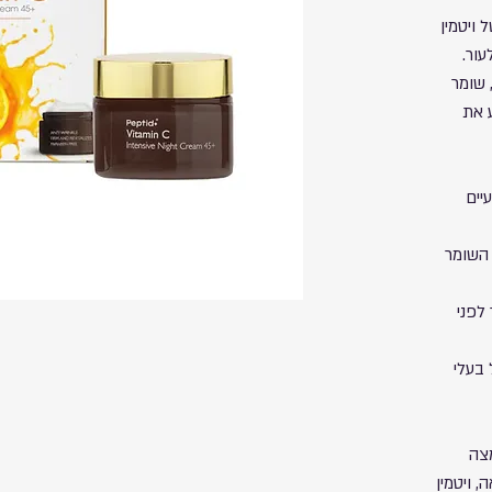
ויטמין
 שומר
 את
יים
 השומר
לפני
וסה על בעלי
, חומצה
, ויטמין